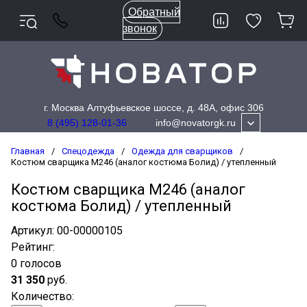
Обратный
звонок
г. Москва Алтуфьевское шоссе, д. 48А, офис 306
info@novatorgk.ru
8 (495) 128-01-36
Главная
/
Спецодежда
/
Одежда для сварщиков
/
Костюм сварщика М246 (аналог костюма Болид) / утепленный
Костюм сварщика М246 (аналог
костюма Болид) / утепленный
Артикул:
00-00000105
Рейтинг
:
0 голосов
31 350
руб.
Количество
: