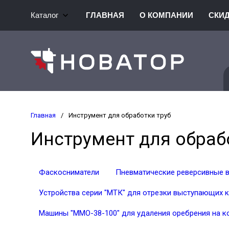
Каталог
ГЛАВНАЯ
О КОМПАНИИ
СКИ
Главная
/
Инструмент для обработки труб
Инструмент для обраб
Фаскосниматели
Пневматические реверсивные 
Устройства серии "МТК" для отрезки выступающих 
Машины "ММО-38-100" для удаления оребрения на к