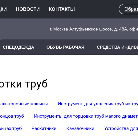
ДКИ
НОВОСТИ
КОНТАКТЫ
Обрат
г. Москва Алтуфьевское шоссе, д. 48А, оф
СПЕЦОДЕЖДА
ОБУВЬ РАБОЧАЯ
СРЕДСТВА ИНДИ
отки труб
вальцовочные машины
Инструмент для удаления труб из тр
концов труб
Инструменты для торцовки труб малого диамет
онцах труб
Раскатники
Канавочники
Устройства для