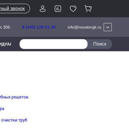
ный звонок
info@novatorgk.ru
ис 306
8 (495) 128-01-36
Поиск
ВИДУАЛЬНОЙ ЗАЩИТЫ
ВАЛЬЦОВКИ РАЗЛИЧНЫХ СЕРИЙ
убных решеток
ра
 очистки труб